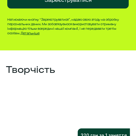
Зареєструватися
Натискаючи кнопку “Зареєструватися”, надаю свою згоду на обробку
персональних даних. Ми зобов'язуємося використовувати отриману
інформацію тільки всередині нашої компанії, і не передавати третім
особам.
Детальніше
Творчість
320 грн за 1 заняття