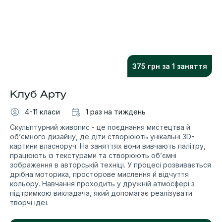
375 грн за 1 заняття
Клуб Арту
4-11 класи
1 раз на тиждень
Скульптурний живопис - це поєднання мистецтва й
об’ємного дизайну, де діти створюють унікальні 3D-
картини власноруч. На заняттях вони вивчають палітру,
працюють із текстурами та створюють об’ємні
зображення в авторській техніці. У процесі розвивається
дрібна моторика, просторове мислення й відчуття
кольору. Навчання проходить у дружній атмосфері з
підтримкою викладача, який допомагає реалізувати
творчі ідеї.